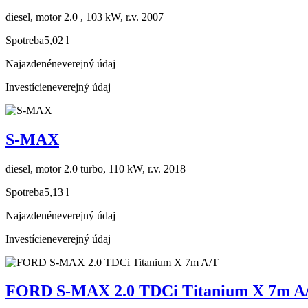
diesel, motor 2.0 , 103 kW, r.v. 2007
Spotreba
5,02 l
Najazdené
neverejný údaj
Investície
neverejný údaj
S-MAX
diesel, motor 2.0 turbo, 110 kW, r.v. 2018
Spotreba
5,13 l
Najazdené
neverejný údaj
Investície
neverejný údaj
FORD S-MAX 2.0 TDCi Titanium X 7m A