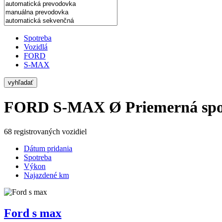
Spotreba
Vozidlá
FORD
S-MAX
vyhľadať
FORD S-MAX
Ø Priemerná spo
68 registrovaných vozidiel
Dátum pridania
Spotreba
Výkon
Najazdené km
Ford s max