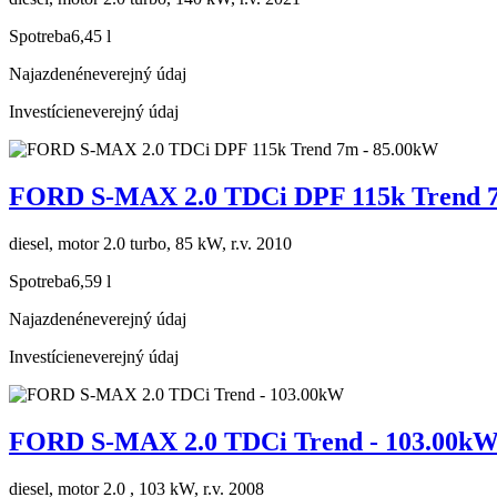
Spotreba
6,45 l
Najazdené
neverejný údaj
Investície
neverejný údaj
FORD S-MAX 2.0 TDCi DPF 115k Trend 7
diesel, motor 2.0 turbo, 85 kW, r.v. 2010
Spotreba
6,59 l
Najazdené
neverejný údaj
Investície
neverejný údaj
FORD S-MAX 2.0 TDCi Trend - 103.00k
diesel, motor 2.0 , 103 kW, r.v. 2008