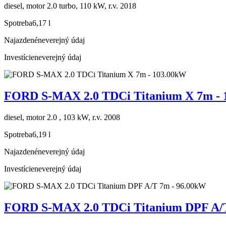
diesel, motor 2.0 turbo, 110 kW, r.v. 2018
Spotreba
6,17 l
Najazdené
neverejný údaj
Investície
neverejný údaj
FORD S-MAX 2.0 TDCi Titanium X 7m - 
diesel, motor 2.0 , 103 kW, r.v. 2008
Spotreba
6,19 l
Najazdené
neverejný údaj
Investície
neverejný údaj
FORD S-MAX 2.0 TDCi Titanium DPF A/