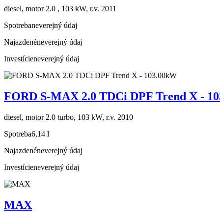
diesel, motor 2.0 , 103 kW, r.v. 2011
Spotreba
neverejný údaj
Najazdené
neverejný údaj
Investície
neverejný údaj
FORD S-MAX 2.0 TDCi DPF Trend X - 1
diesel, motor 2.0 turbo, 103 kW, r.v. 2010
Spotreba
6,14 l
Najazdené
neverejný údaj
Investície
neverejný údaj
MAX