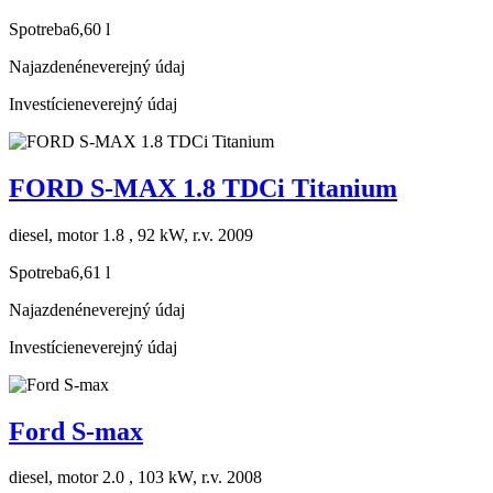
Spotreba
6,60 l
Najazdené
neverejný údaj
Investície
neverejný údaj
FORD S-MAX 1.8 TDCi Titanium
diesel, motor 1.8 , 92 kW, r.v. 2009
Spotreba
6,61 l
Najazdené
neverejný údaj
Investície
neverejný údaj
Ford S-max
diesel, motor 2.0 , 103 kW, r.v. 2008