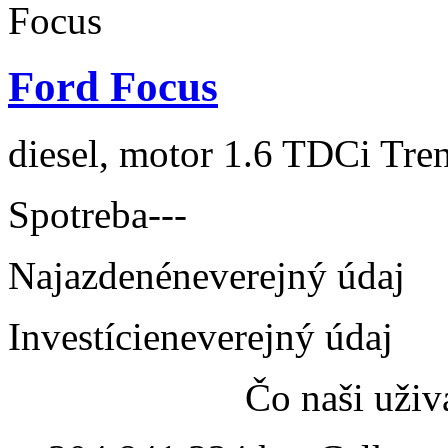
Ford Focus
diesel, motor 1.6 TDCi Tren
Spotreba
---
Najazdené
neverejný údaj
Investície
neverejný údaj
Čo naši uživ