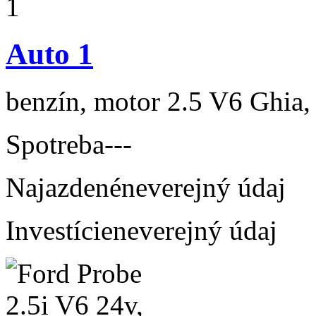
Auto 1
benzín, motor 2.5 V6 Ghia,
Spotreba
---
Najazdené
neverejný údaj
Investície
neverejný údaj