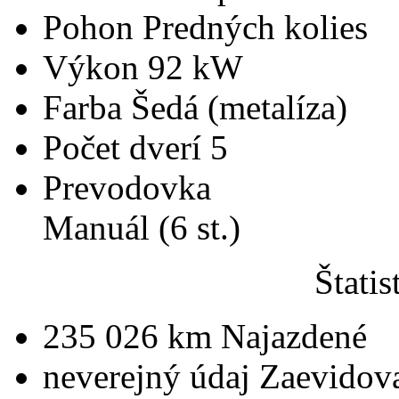
Pohon
Predných kolies
Výkon
92 kW
Farba
Šedá (metalíza)
Počet dverí
5
Prevodovka
Manuál (6 st.)
Štatis
235 026 km
Najazdené
neverejný údaj
Zaevidov