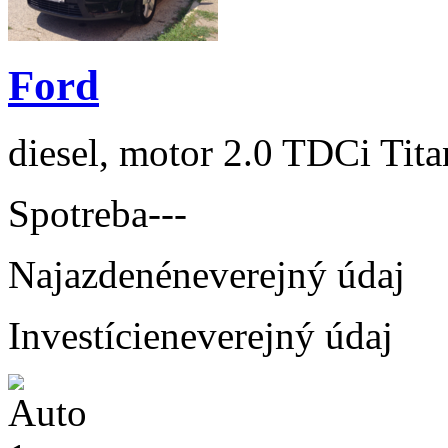
Ford
diesel, motor 2.0 TDCi Tit
Spotreba
---
Najazdené
neverejný údaj
Investície
neverejný údaj