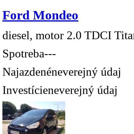
Ford Mondeo
diesel, motor 2.0 TDCI Tit
Spotreba
---
Najazdené
neverejný údaj
Investície
neverejný údaj