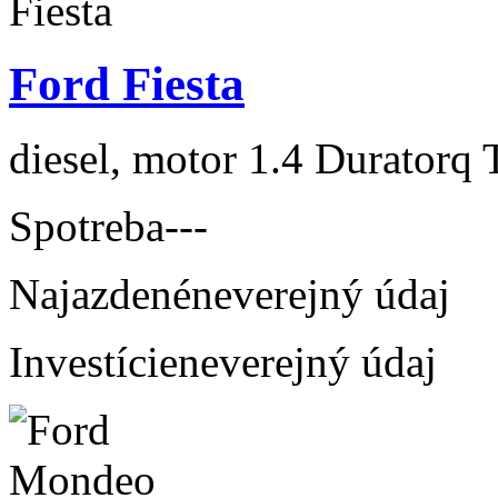
Ford Fiesta
diesel, motor 1.4 Duratorq 
Spotreba
---
Najazdené
neverejný údaj
Investície
neverejný údaj