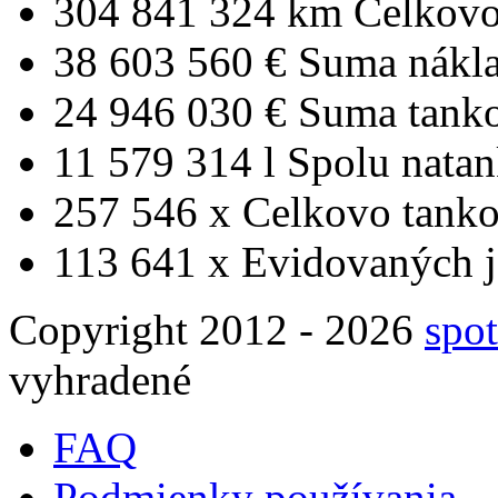
304 841 324 km
Celkovo
38 603 560 €
Suma nákl
24 946 030 €
Suma tank
11 579 314 l
Spolu nata
257 546 x
Celkovo tanko
113 641 x
Evidovaných j
Copyright 2012 - 2026
spot
vyhradené
FAQ
Podmienky používania