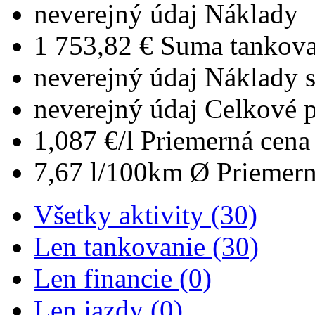
neverejný údaj
Náklady
1 753,82 €
Suma tankova
neverejný údaj
Náklady 
neverejný údaj
Celkové 
1,087 €/l
Priemerná cena 
7,67 l/100km
Ø Priemern
Všetky aktivity (30)
Len tankovanie (30)
Len financie (0)
Len jazdy (0)