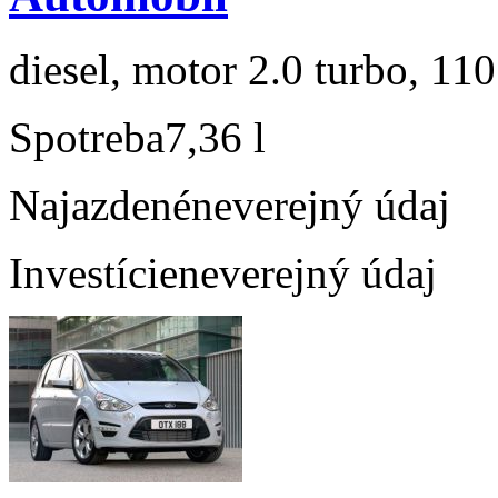
diesel, motor 2.0 turbo, 110
Spotreba
7,36 l
Najazdené
neverejný údaj
Investície
neverejný údaj