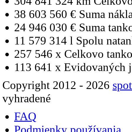
304 841 324 km
Celkovo
38 603 560 €
Suma nákl
24 946 030 €
Suma tank
11 579 314 l
Spolu nata
257 546 x
Celkovo tanko
113 641 x
Evidovaných j
Copyright 2012 - 2026
spot
vyhradené
FAQ
Podmienky používania