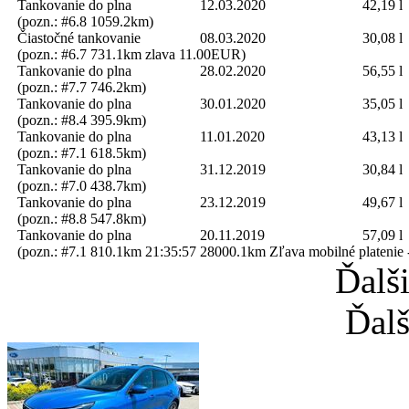
Tankovanie do plna
12.03.2020
42,19 l
(pozn.: #6.8 1059.2km)
Čiastočné tankovanie
08.03.2020
30,08 l
(pozn.: #6.7 731.1km zlava 11.00EUR)
Tankovanie do plna
28.02.2020
56,55 l
(pozn.: #7.7 746.2km)
Tankovanie do plna
30.01.2020
35,05 l
(pozn.: #8.4 395.9km)
Tankovanie do plna
11.01.2020
43,13 l
(pozn.: #7.1 618.5km)
Tankovanie do plna
31.12.2019
30,84 l
(pozn.: #7.0 438.7km)
Tankovanie do plna
23.12.2019
49,67 l
(pozn.: #8.8 547.8km)
Tankovanie do plna
20.11.2019
57,09 l
(pozn.: #7.1 810.1km 21:35:57 28000.1km Zľava mobilné platenie
Ďalš
Ďalš