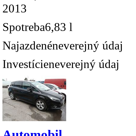
2013
Spotreba
6,83 l
Najazdené
neverejný údaj
Investície
neverejný údaj
Automobil