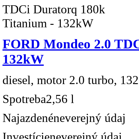
FORD Mondeo 2.0 TDCi
132kW
diesel, motor 2.0 turbo, 132
Spotreba
2,56 l
Najazdené
neverejný údaj
Investície
neverejný údaj