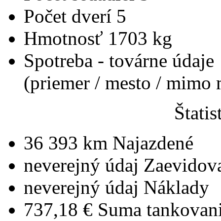
Počet dverí
5
Hmotnosť
1703 kg
Spotreba - továrne údaje
(priemer / mesto / mimo
Štatis
36 393 km
Najazdené
neverejný údaj
Zaevidov
neverejný údaj
Náklady
737,18 €
Suma tankovan