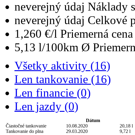
neverejný údaj
Náklady 
neverejný údaj
Celkové 
1,260 €/l
Priemerná cena 
5,13 l/100km
Ø Priemern
Všetky aktivity (16)
Len tankovanie (16)
Len financie (0)
Len jazdy (0)
Dátum
Čiastočné tankovanie
10.08.2020
20,18 l
Tankovanie do plna
29.03.2020
9,72 l