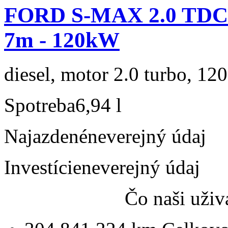
FORD S-MAX 2.0 TDCi
7m - 120kW
diesel, motor 2.0 turbo, 120
Spotreba
6,94 l
Najazdené
neverejný údaj
Investície
neverejný údaj
Čo naši uživ