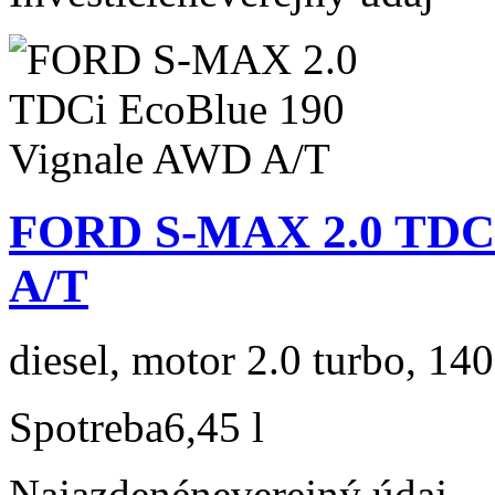
FORD S-MAX 2.0 TDCi
A/T
diesel, motor 2.0 turbo, 140
Spotreba
6,45 l
Najazdené
neverejný údaj