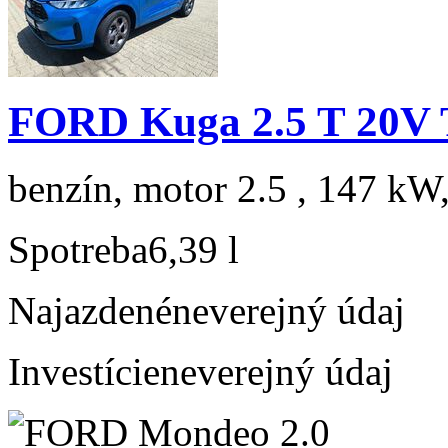
FORD Kuga 2.5 T 20V 
benzín, motor 2.5 , 147 kW,
Spotreba
6,39 l
Najazdené
neverejný údaj
Investície
neverejný údaj