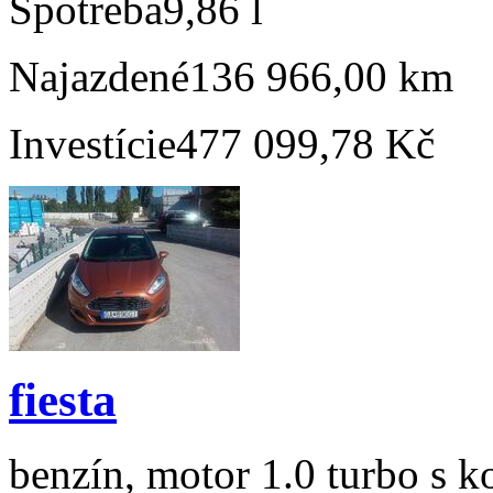
Spotreba
9,86 l
Najazdené
136 966,00 km
Investície
477 099,78 Kč
fiesta
benzín, motor 1.0 turbo s k