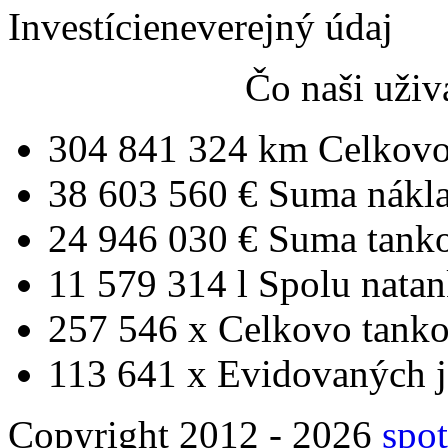
Investície
neverejný údaj
Čo naši uživ
304 841 324 km
Celkovo
38 603 560 €
Suma nákl
24 946 030 €
Suma tank
11 579 314 l
Spolu nata
257 546 x
Celkovo tanko
113 641 x
Evidovaných j
Copyright 2012 - 2026
spot