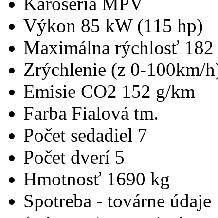
Karoséria
MPV
Výkon
85 kW (115 hp)
Maximálna rýchlosť
182
Zrýchlenie (z 0-100km/h
Emisie CO2
152 g/km
Farba
Fialová tm.
Počet sedadiel
7
Počet dverí
5
Hmotnosť
1690 kg
Spotreba - továrne údaje