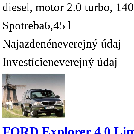
diesel, motor 2.0 turbo, 140
Spotreba
6,45 l
Najazdené
neverejný údaj
Investície
neverejný údaj
FORD Explorer 4.0 Lim