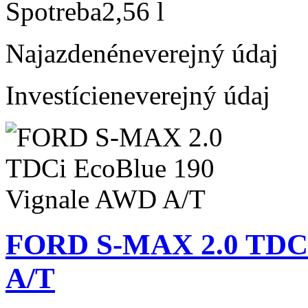
Spotreba
2,56 l
Najazdené
neverejný údaj
Investície
neverejný údaj
FORD S-MAX 2.0 TDCi
A/T