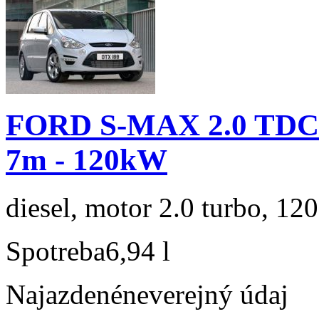
FORD S-MAX 2.0 TDCi
7m - 120kW
diesel, motor 2.0 turbo, 120
Spotreba
6,94 l
Najazdené
neverejný údaj