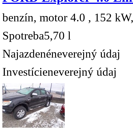
benzín, motor 4.0 , 152 kW,
Spotreba
5,70 l
Najazdené
neverejný údaj
Investície
neverejný údaj