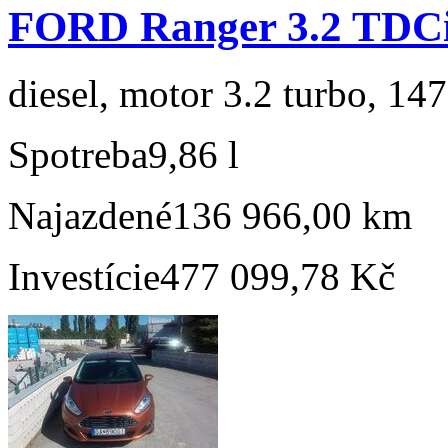
FORD Ranger 3.2 TDC
diesel, motor 3.2 turbo, 147
Spotreba
9,86 l
Najazdené
136 966,00 km
Investície
477 099,78 Kč