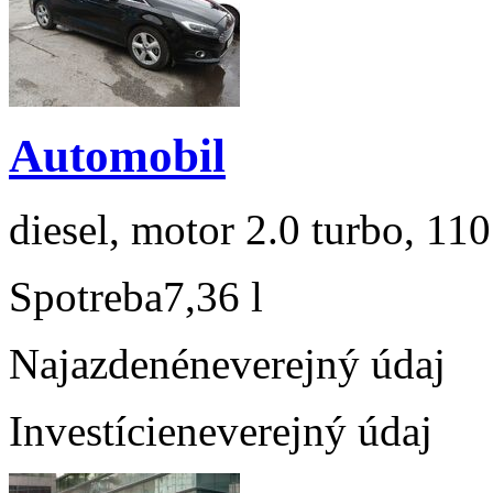
Automobil
diesel, motor 2.0 turbo, 110
Spotreba
7,36 l
Najazdené
neverejný údaj
Investície
neverejný údaj