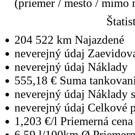
(priemer / mesto / mimo
Štatis
204 522 km
Najazdené
neverejný údaj
Zaevidov
neverejný údaj
Náklady
555,18 €
Suma tankovan
neverejný údaj
Náklady 
neverejný údaj
Celkové 
1,203 €/l
Priemerná cena 
6,59 l/100km
Ø Priemern