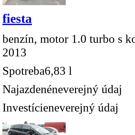
fiesta
benzín, motor 1.0 turbo s k
2013
Spotreba
6,83 l
Najazdené
neverejný údaj
Investície
neverejný údaj