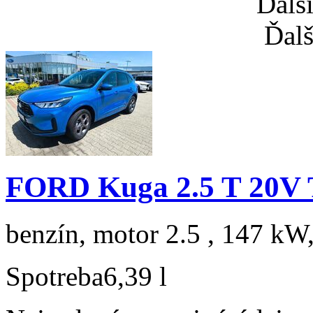
Ďalš
Ďalš
FORD Kuga 2.5 T 20V 
benzín, motor 2.5 , 147 kW,
Spotreba
6,39 l